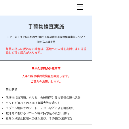
​手荷物検査実施
エアーメモリアルinかのや2026入場の際の手荷物検査実施について
​持ち込み禁止品
隊員の指示に従わない場合は、基地への入場をお断りまたは退
場して頂く場合があります。
​基地入場時の注意事項
入場の際は手荷物検査を実施します。
ご協力をお願いします。
禁止事項
危険物（銃刀類、ハサミ、火器類等）及び酒類の持ち込み
ペットを連れての入場（盲導犬等を除く）
エプロン地区でのシート、テントなどによる場所取り
敷地内におけるドローン等の持ち込み及び、飛行
立ち入り禁止区域への進入及び、その他の迷惑行為