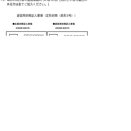
ある方は全てご記入ください。)
返信用封筒記入要領（定形封筒（長形3号））
エアーメモリアルinかのや実行委員会