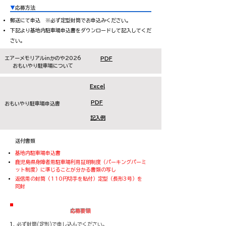
▼
応募方法
郵送にて申込
※必ず定型封筒でお申込みください。
下記より基地内駐車場申込書をダウンロードして記入してくだ
さい。
​エアーメモリアルinかのや2026
PDF
​おもいやり駐車場について
Excel
​PDF
おもいやり駐車場申込書
記入例
送付書類
​基地内駐車場申込書
鹿児島県身障者用駐車場利用証明制度（パーキングパーミ
ット制度）に準じることが分かる書類の写し
​返信用の封筒（110円切手を貼付）定型（長形3号）を
同封​
​応募要領
必ず封筒(定形)で申し込んでください。