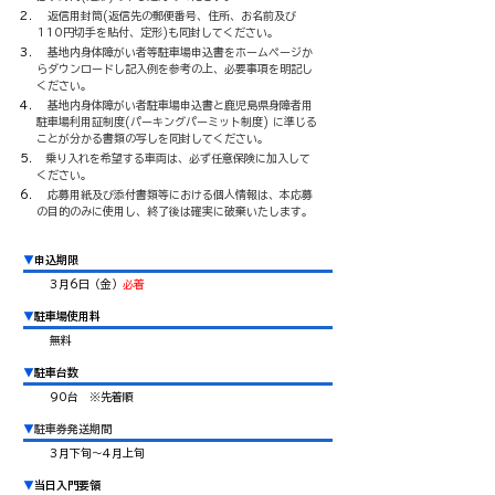
返信用封筒(返信先の郵便番号、住所、お名前及び
110円切手を貼付、定形)も同封してください。
基地内身体障がい者等駐車場申込書をホームページか
らダウンロードし記入例を参考の上、必要事項を明記し
ください。
基地内身体障がい者駐車場申込書と鹿児島県身障者用
駐車場利用証制度(パーキングパーミット制度) に準じる
ことが分かる書類の写しを同封してください。
乗り入れを希望する車両は、必ず任意保険に加入して
ください。
応募用紙及び添付書類等における個人情報は、本応募
の目的のみに使用し、終了後は確実に破棄いたします。
▼
申込期限
3月6日（金）
必着
▼
駐車場使用料
無料
▼
駐車台数
90台 ※先着順
▼
駐車券発送期間
3月下旬～4月上旬
▼
当日入門要領