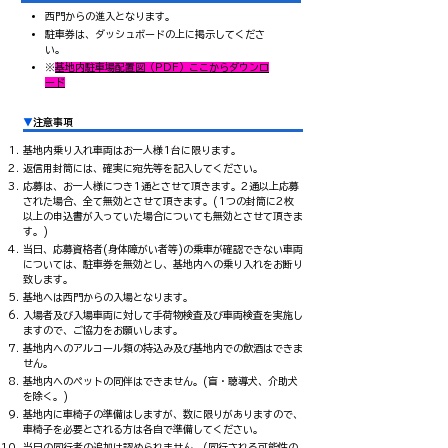
西門からの進入となります。
駐車券は、ダッシュボードの上に掲示してくださ
い。
​※
基地内駐車場配置図（PDF）ここからダウンロ
ード
▼
注意事項
基地内乗り入れ車両はお一人様1台に限ります。
返信用封筒には、確実に宛先等を記入してください。
応募は、お一人様につき1通とさせて頂きます。2通以上応募
された場合、全て無効とさせて頂きます。(1つの封筒に2枚
以上の申込書が入っていた場合についても無効とさせて頂きま
す。)
当日、応募資格者(身体障がい者等)の乗車が確認できない車両
については、駐車券を無効とし、基地内への乗り入れをお断り
致します。
基地へは西門からの入場となります。
入場者及び入場車両に対して手荷物検査及び車両検査を実施し
ますので、ご協力をお願いします。
基地内へのアルコール類の持込み及び基地内での飲酒はできま
せん。
基地内へのペットの同伴はできません。(盲・聴導犬、介助犬
を除く。)
基地内に車椅子の準備はしますが、数に限りがありますので、
車椅子を必要とされる方は各自で準備してください。
当日の同行者の追加は認められません。(同行される可能性の