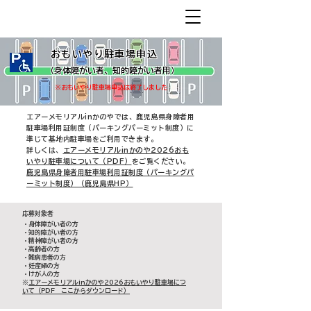
​おもいやり駐車場申込
（身体障がい者、知的障がい者用）
※おもいやり駐車場申込は終了しました
エアーメモリアルinかのやでは、鹿児島県身障者用
駐車場利用証制度（パーキングパーミット制度）に
準じて基地内駐車場をご利用できます。
詳しくは、
エアーメモリアルinかのや2026おも
いやり駐車場について（PDF）
をご覧ください。
鹿児島県身障者用駐車場利用証制度（パーキングパ
ーミット制度）（鹿児島県HP）
​応募対象者
・身体障がい者の方
・知的障がい者の方
・精神障がい者の方
・高齢者の方
・難病患者の方
・妊産婦の方
・けが人の方
​※
エアーメモリアルinかのや2026おもいやり駐車場につ
いて（PDF ここからダウンロード）